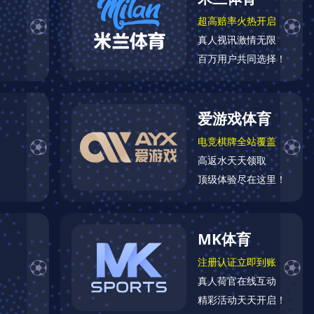
首页
/
体育热讯
切尔西足球俱乐部作为英超的一支传统强
。然而，在这一表面光鲜的行动背后，却有
文将从四个方面对这一热点事件进行详细探
乐部未来发展的影响。
抢票机器人通过技术手段迅速占领有限的门
标。