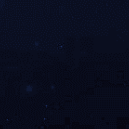
12名新星
程度愈发加深，尤其是西班牙的拉玛...
比6自由女神
随着无数的努力与坚持。布伦森作...
联系我们
快速导航
州市安宁区安宁西路502号
App下载
关于我们
隐私政策
rt@eksiogluaparthotel.com
用户协议
网站地图