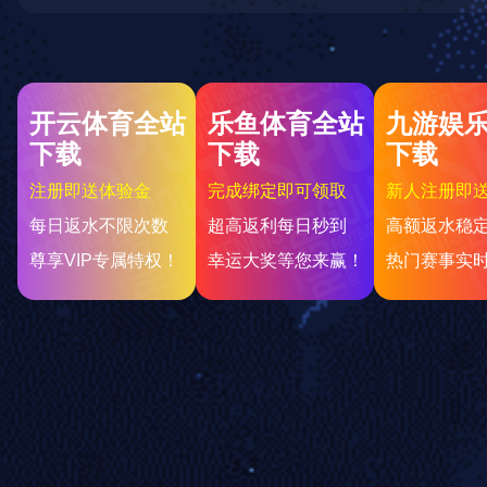
为了保障球迷能够顺利购买到比赛门票，
正的购票环境。这一举措不仅展示了俱乐
然而，这一行动虽然得到了一部分球迷的
另一个方向，那就是俱乐部高层可能与黄
2、黄牛现象的普遍性
在全球范围内，各大体育赛事都有黄牛现
权益，也破坏了市场秩序。因此，各国政
黄牛之所以能够屡禁不止，与其背后的经
步。而这其中涉及的不仅是个人行为，还
对于切尔西这种顶级球队而言，他们本应
传言再度浮出水面，这无疑让外界对于切