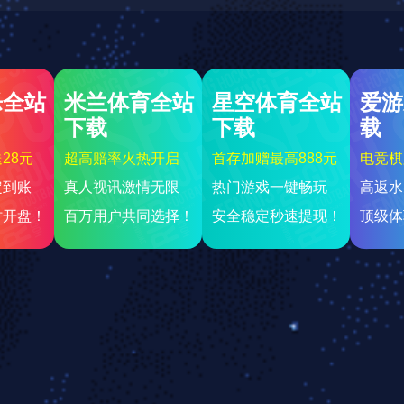
切尔西决定采取措施来打击这些不法行为。他们通过技术手段识
部对待球迷需求的重视，也反映出他们希望维护自身品牌形象的
支持，但也引发了人们对于俱乐部内部真实情况的质疑。在努力
牛现象存在千丝万缕的联系。
象存在。从音乐会到体育比赛，不乏有人利用市场需求进行倒卖
府和相关机构也在不断加强监管力度，以遏制这一问题的发展。
济利益密不可分。在一些热门赛事中，门票价格往往会被炒至原
有可能是一些组织或公司的精心策划，从而形成一个完整的产业
站在道德高地上抵制这种行为，但现实却让人失望。即使是在打
尔西管理层产生怀疑。