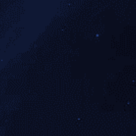
塔图姆交易
）一直以其强大的竞争力和深厚的球队...
城黑马精神
个令人振奋的话题。小舒梅切尔作...