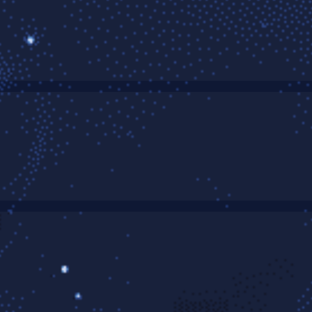
利却暗中经营黄牛公司真相曝光
难的问题愈发突出，尤其是热门球队的比赛门票更是供不应求。
切尔西采取措施封堵数万抢票机器人，这一举措引起了广泛关注
利似乎暗中经营着黄牛公司，这使得整个事件更加扑朔迷离。本
现象的普遍性、伯利与黄牛公司的关系，以及此事件对球迷和俱
背景
，但与此同时，也出现了大量利用自动化程序抢票的行为。这些
西作为一家历史悠久的足球俱乐部，自然成为了这些机器人的目