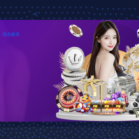
App下载
关于我们
体育热讯
入口
APP与网页版入口｜畅享全
供全面覆盖足球、篮球、电竞等项目的赛事资讯与数
比赛，聚焦热门体育内容， 助您轻松获取赛事动
手机App
网页版