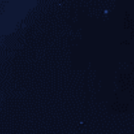
 PC、APP、移动 H5，无论你在何处，赛事内容触手可及。