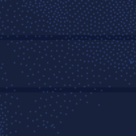
关于乐鱼官方网站登录入口
专注于体育赛事直播与互动体验的创新平台，致力于为全球用户带
赛服务体验，覆盖多语种、多终端、多场景。
创立初心与品牌愿
自创立之初，乐鱼官方网站登录
播、数据分析与观赛互动体验，
力量让乐鱼官方站页面登录入口