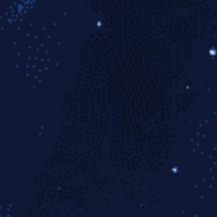
首选平台。
五大核心功能 · 场景整合
从赛事直播到多端互动，构建乐鱼官方网站登录入口生态闭环