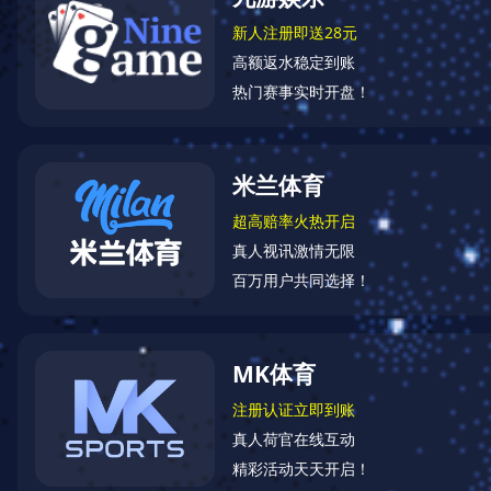
乐鱼官方网站登录入口是