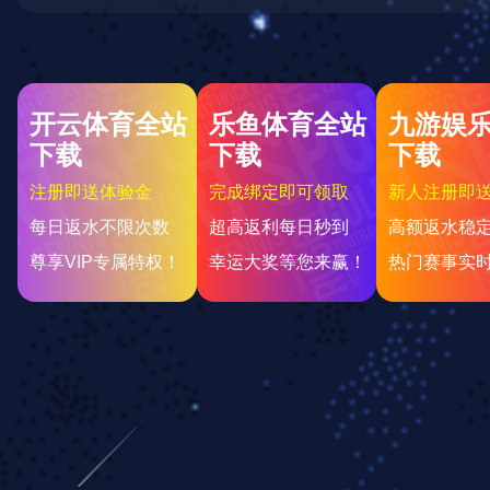
平台技术与服务能力
平台构建了一套高可用的全终端直播服务架构，集成智能
核心技术，确保不同区域用户都能流畅体验体育赛事。 同