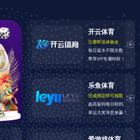
注册入口
球体育赛事与数据服务
据内容， 支持
APP下载
与
网页使用
，
态，掌握比赛节奏。