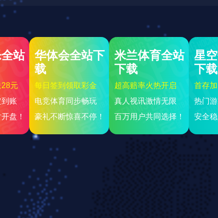
风控、秒级加载、多节点加速等
时，乐鱼官方网站登录入口提供