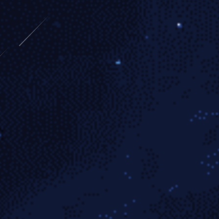
节。
战术分析频道
由专业编辑团队策划战术复盘、阵容解构与关键