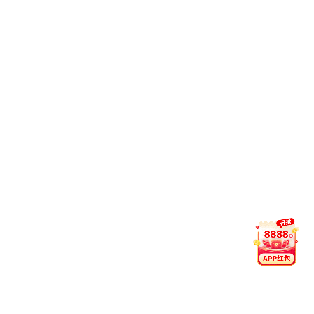
和教育，让每位参与者明白脚踏实地才能赢得真正认
可，而非靠短暂光环维持生计。
总结：
综上所述，“阿斯评论卡瓦哈尔离队背后的疑问与球员
狂妄的纵容现象”揭示了一系列错综复杂的问题。从个
体运动员到整体团队，再到外界舆论，每一个环节都
值得我们认真反思。在未来，我们期待看到更多积极
向上的人生态度，以及更为健康理性的足球文化建立
起来，为运动事业注入源源不断的新活力。
A这场关于选择与责任的话题，无疑会随着时间推移
继续浮现出更多值得思考之处，希望通过此类分析能
够促使所有相关方共同努力，让足球世界更加美好充
实，实现共赢局面！