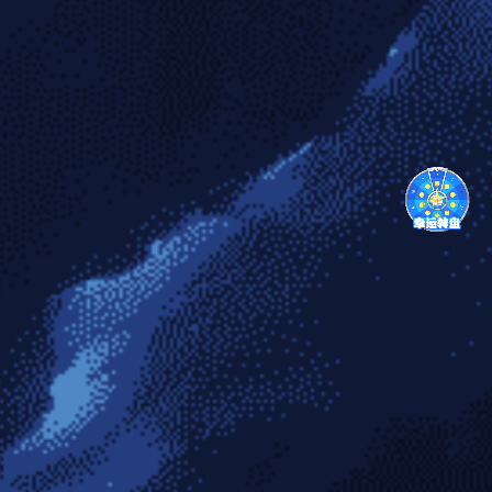
展的决心。
市场的不确定性，各大俱乐部普遍面临财务
资负担，为其他潜力股腾出空间。
才储备来填补这一空缺。同时，对于迈阿密
资回报最大化。
如果协商时间过长，将可能导致其他俱乐部
发展方向。对于卡塞米罗而言，他不仅可能
的一次全新尝试，可以进一步拓宽自己的足