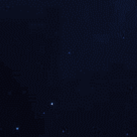
2026-07-29
塞巴略斯缺席因技术原因卢宁
在当今足球世界中，运动员的健康与
2026-07-01
媒体人透露杨瀚森或将在FIB
近期，媒体人透露，年轻的篮球运动员
2026-08-01
乐鱼官方网站登录入口
乐鱼官方网站登录入口官方网站
兰
【KY1.AC】官网认证:手机版、app下
载、登录入口、官方网站、网页版、