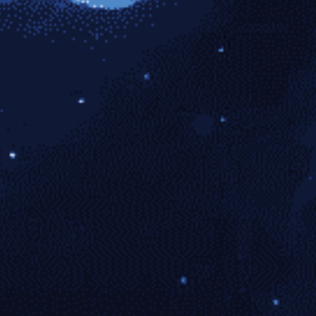
上一篇：
皇马内部矛盾加剧维尼修斯与姆巴…
相关推荐文章
丹尼格林：华子与三球健康问
在当前的NBA赛季中，丹尼·格林对
2026-07-20
弗拉格重返母校杜克大学训练
在体育界，勤奋与努力常常是取得成