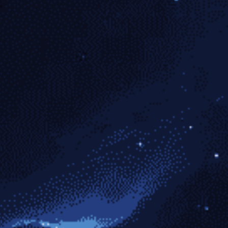
球视野。
另一方面，对于曼联来说，此次交易则意
力，从长远来看，也符合现代足球发展的
最后，对于迈阿密国际而言，引进这样一
的个人魅力吸引更多观众前来观赛，将为整
总结：
综合来看，“天空体育报道迈阿密国际与
足球市场日益紧密联系。在全球化浪潮下
提供了一条可行之路。
展望未来，这样一次跨国转会若成功实施
中。从某种程度上说，这是时代发展所必