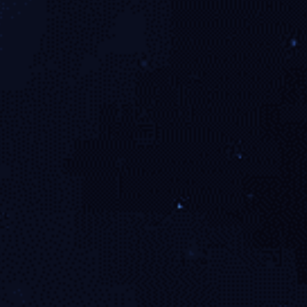
下一篇：
欧冠席位已确定29支球队利物浦阿