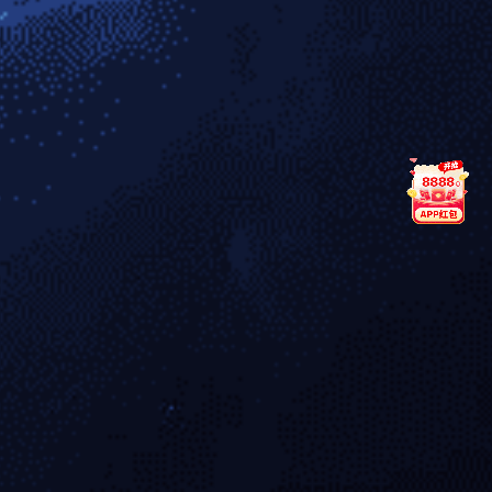
这种灵活机动性将有助于提高球队整体竞争
在今后的比赛中，如果能借助卡塞米罗强大
的人事变动，同时也反映出不同文化背景下
挑战，而此类免签操作恰恰为解决这些问题
来越多优秀人才愿意投入到这个朝阳产业之
。