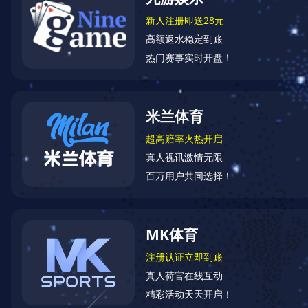
天空体育报道迈阿密国际与曼
2026-06-27 02:23
32 次阅读
近期，天空体育报道了迈阿密国际与曼联
在曼联的表现备受关注，而他的转会意向
章中，我们将从四个方面详细分析此事：
因素；第四，此次交易对球员和俱乐部未
1、卡塞米罗在曼联的表
自加盟曼联以来，卡塞米罗以其出色的防
效地断球，还能够组织进攻，为前锋创造